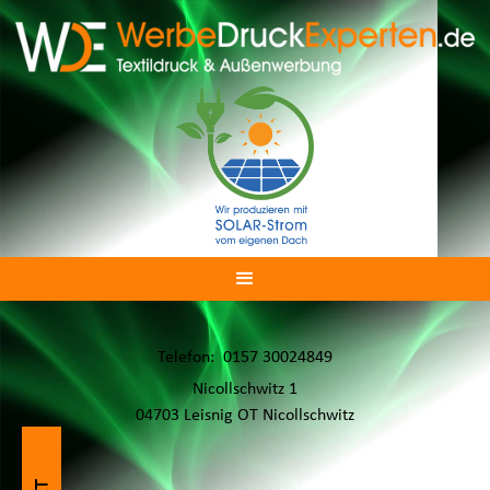
Telefon: 0157 30024849
Nicollschwitz 1
04703 Leisnig OT Nicollschwitz